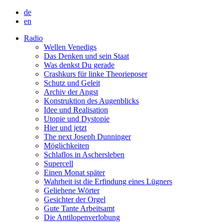
de
en
Radio
Wellen Venedigs
Das Denken und sein Staat
Was denkst Du gerade
Crashkurs für linke Theorieposer
Schutz und Geleit
Archiv der Angst
Konstruktion des Augenblicks
Idee und Realisation
Utopie und Dystopie
Hier und jetzt
The next Joseph Dunninger
Möglichkeiten
Schlaflos in Aschersleben
Supercell
Einen Monat später
Wahrheit ist die Erfindung eines Lügners
Geliehene Wörter
Gesichter der Orgel
Gute Tante Arbeitsamt
Die Antilopenverlobung