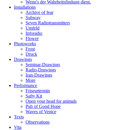
Wenn's der Wahrheitsfindung dient.
Installations
Archive of fear
Subway
Seven Radiotransmitters
Umfeld
Inforadio
Flower
Photoworks
Frost
Druck
Drawings
Seminar-Drawings
Radio-Drawings
Iran-Drawings
More
Performance
Friseurtermin
Safty Kit
Open your head for animals
Pub of Good Hope
Waves of Venice
Texts
Observations
Vita