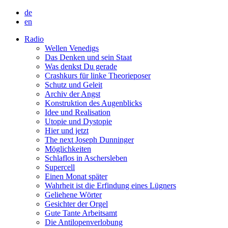
de
en
Radio
Wellen Venedigs
Das Denken und sein Staat
Was denkst Du gerade
Crashkurs für linke Theorieposer
Schutz und Geleit
Archiv der Angst
Konstruktion des Augenblicks
Idee und Realisation
Utopie und Dystopie
Hier und jetzt
The next Joseph Dunninger
Möglichkeiten
Schlaflos in Aschersleben
Supercell
Einen Monat später
Wahrheit ist die Erfindung eines Lügners
Geliehene Wörter
Gesichter der Orgel
Gute Tante Arbeitsamt
Die Antilopenverlobung