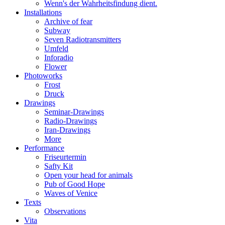
Wenn's der Wahrheitsfindung dient.
Installations
Archive of fear
Subway
Seven Radiotransmitters
Umfeld
Inforadio
Flower
Photoworks
Frost
Druck
Drawings
Seminar-Drawings
Radio-Drawings
Iran-Drawings
More
Performance
Friseurtermin
Safty Kit
Open your head for animals
Pub of Good Hope
Waves of Venice
Texts
Observations
Vita